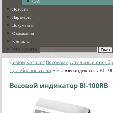
CAS
Новости
Партнеры
Документы
О компании
Контакты
Что искать:
Поиск
Домой
Каталог
Весоизмерительные преобр
преобразователи
Весовой индикатор BI-10
Весовой индикатор BI-100RB