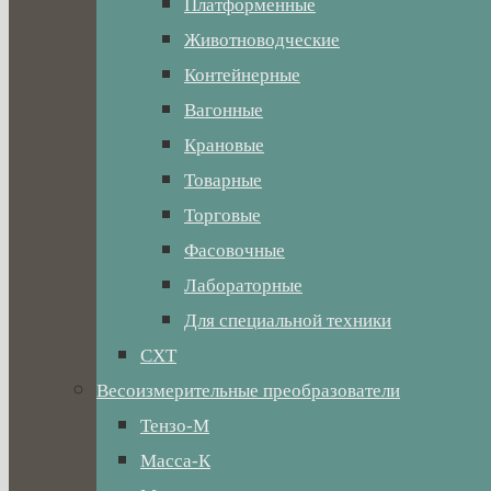
Платформенные
Животноводческие
Контейнерные
Вагонные
Крановые
Товарные
Торговые
Фасовочные
Лабораторные
Для специальной техники
СХТ
Весоизмерительные преобразователи
Тензо-М
Масса-К