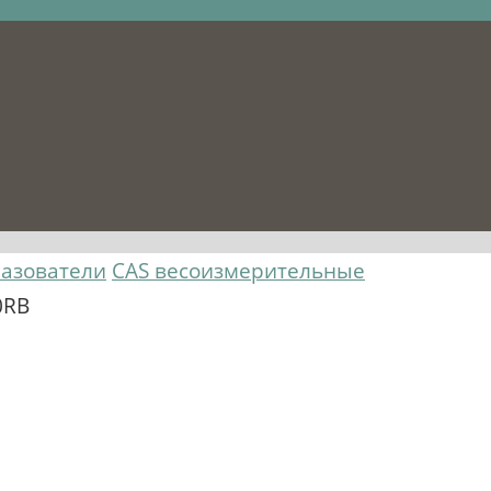
азователи
CAS весоизмерительные
0RB