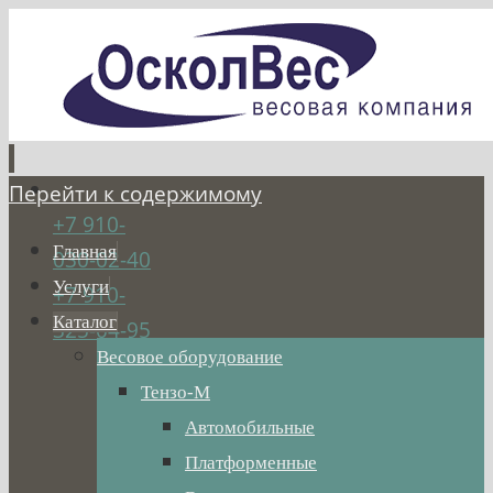
Перейти к содержимому
+7 910-
Главная
030-02-40
Услуги
+7 910-
Каталог
325-04-95
Весовое оборудование
Тензо-М
Автомобильные
Платформенные