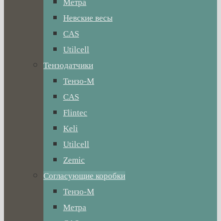
Метра
Невские весы
CAS
Utilcell
Тензодатчики
Тензо-М
CAS
Flintec
Keli
Utilcell
Zemic
Согласующие коробки
Тензо-М
Метра