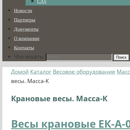
CAS
Новости
Партнеры
Документы
О компании
Контакты
Что искать:
Поиск
Домой
Каталог
Весовое оборудование
Масс
весы. Масса-К
Крановые весы. Масса-К
Весы крановые ЕК-А-0