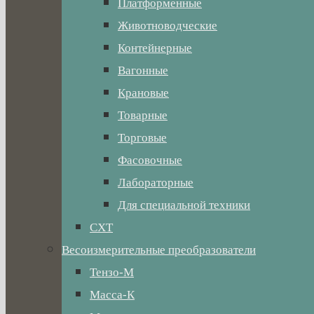
Платформенные
Животноводческие
Контейнерные
Вагонные
Крановые
Товарные
Торговые
Фасовочные
Лабораторные
Для специальной техники
СХТ
Весоизмерительные преобразователи
Тензо-М
Масса-К