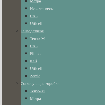
Метра
Невские весы
CAS
Utilcell
Тензодатчики
Тензо-М
CAS
Flintec
Keli
Utilcell
Zemic
Согласующие коробки
Тензо-М
Метра