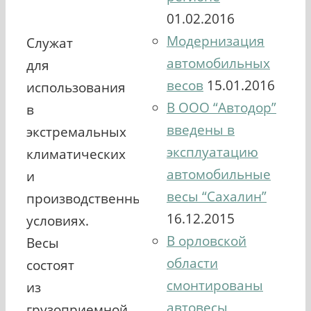
01.02.2016
Модернизация
Служат
автомобильных
для
весов
15.01.2016
использования
В ООО “Автодор”
в
введены в
экстремальных
эксплуатацию
климатических
автомобильные
и
весы “Сахалин”
производственных
16.12.2015
условиях.
В орловской
Весы
области
состоят
смонтированы
из
автовесы
грузоприемной