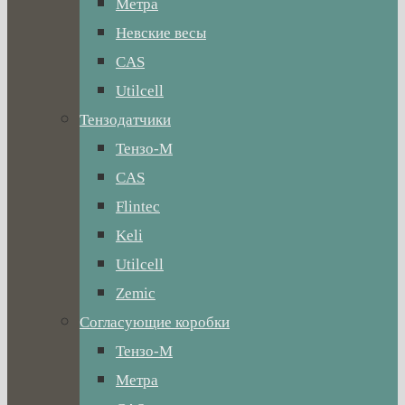
Метра
Невские весы
CAS
Utilcell
Тензодатчики
Тензо-М
CAS
Flintec
Keli
Utilcell
Zemic
Согласующие коробки
Тензо-М
Метра