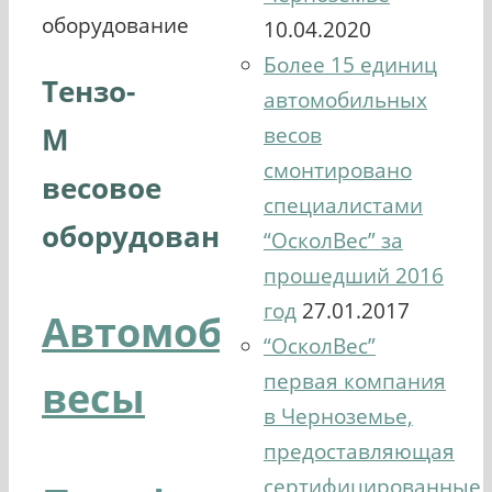
оборудование
10.04.2020
Более 15 единиц
Тензо-
автомобильных
М
весов
смонтировано
весовое
специалистами
оборудование
“ОсколВес” за
прошедший 2016
год
27.01.2017
Автомобильные
“ОсколВес”
первая компания
весы
в Черноземье,
предоставляющая
сертифицированные