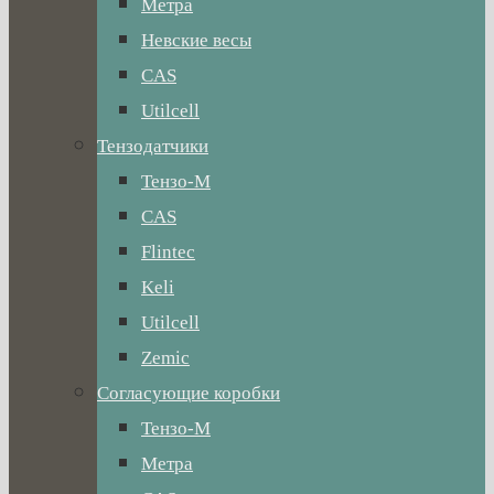
Метра
Невские весы
CAS
Utilcell
Тензодатчики
Тензо-М
CAS
Flintec
Keli
Utilcell
Zemic
Согласующие коробки
Тензо-М
Метра