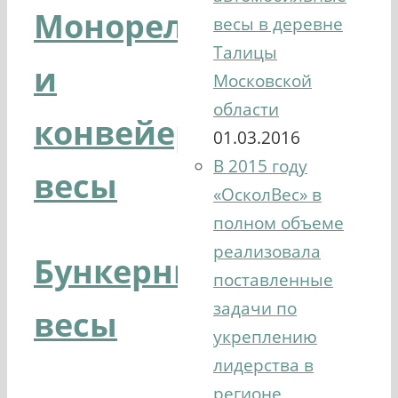
Монорельсовые
весы в деревне
Талицы
и
Московской
области
конвейерные
01.03.2016
В 2015 году
весы
«ОсколВес» в
полном объеме
реализовала
Бункерные
поставленные
задачи по
весы
укреплению
лидерства в
регионе