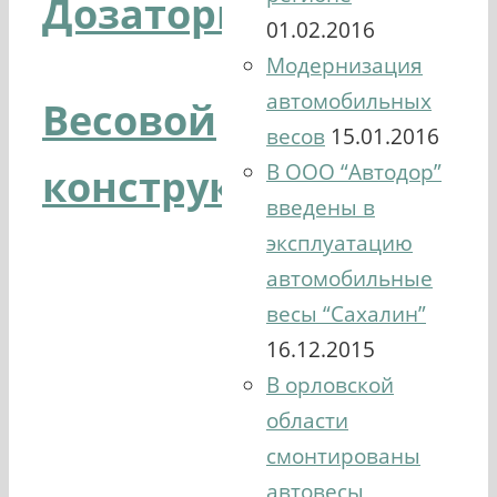
Дозаторы
01.02.2016
Модернизация
автомобильных
Весовой
весов
15.01.2016
В ООО “Автодор”
конструктор
введены в
эксплуатацию
автомобильные
весы “Сахалин”
16.12.2015
В орловской
области
смонтированы
автовесы