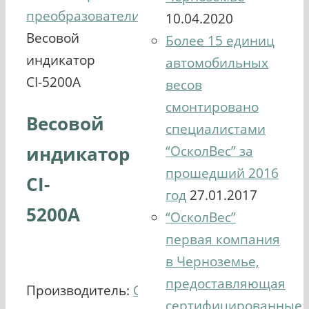
преобразователи
10.04.2020
Весовой
Более 15 единиц
индикатор
автомобильных
CI-5200A
весов
смонтировано
Весовой
специалистами
индикатор
“ОсколВес” за
прошедший 2016
CI-
год
27.01.2017
5200A
“ОсколВес”
первая компания
в Черноземье,
предоставляющая
Производитель:
CAS
сертифицированные