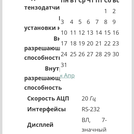
Пн
Вт
Ср
Чт
Пт
Сб
Вс
тензодатчиков
1
2
Предел
0,05 ~
3
4
5
6
7
8
9
установки нуля
30
мВ
10
11
12
13
14
15
16
Внешняя
17
18
19
20
21
22
23
разрешающая
1/10000
24
25
26
27
28
29
30
способность
31
Внутренняя
« Апр
разрешающая
1/200000
способность
Скорость АЦП
20
Гц
Интерфейсы
RS-232
ВЛ, 7-
Дисплей
значный