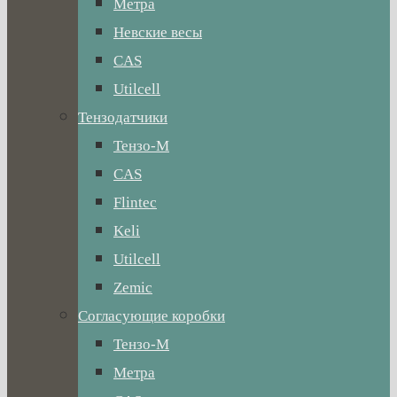
Метра
Невские весы
CAS
Utilcell
Тензодатчики
Тензо-М
CAS
Flintec
Keli
Utilcell
Zemic
Согласующие коробки
Тензо-М
Метра