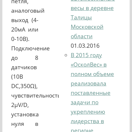
петля,
весы в деревне
аналоговый
Талицы
выход (4-
Московской
20мА или
области
0-10В).
01.03.2016
Подключение
В 2015 году
до 8
«ОсколВес» в
датчиков
полном объеме
(10В
реализовала
DC,350Ω),
поставленные
чувствительность
задачи по
2µV/D,
укреплению
установка
лидерства в
нуля в
регионе