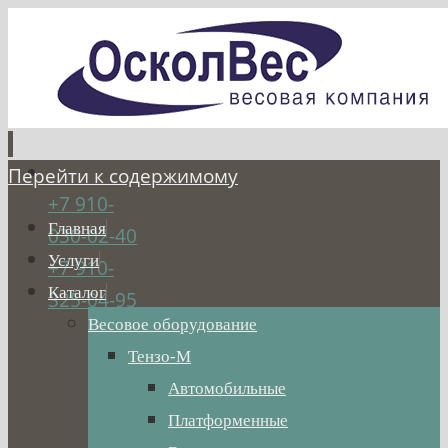
Перейти к содержимому
+7 910-
Главная
030-02-40
Услуги
+7 910-
Каталог
325-04-95
Весовое оборудование
Тензо-М
Автомобильные
Платформенные