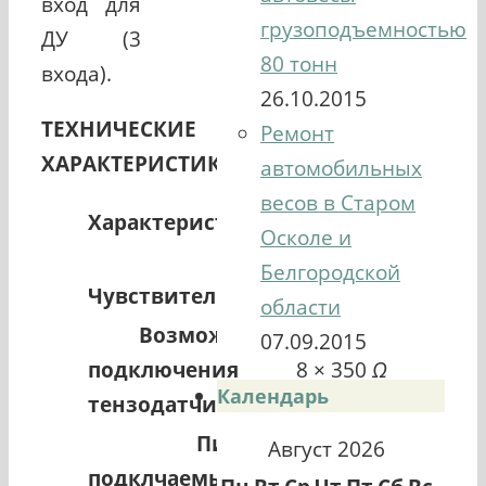
вход для
грузоподъемностью
ДУ (3
80 тонн
входа).
26.10.2015
ТЕХНИЧЕСКИЕ
Ремонт
ХАРАКТЕРИСТИКИ
автомобильных
весов в Старом
Характеристики
CI-5200A
Осколе и
Белгородской
2,
μV/d
Чувствительность
области
Возможности
07.09.2015
подключения
8 × 350
Ω
Календарь
тензодатчиков
Питание
Август 2026
подклчаемых
10
В